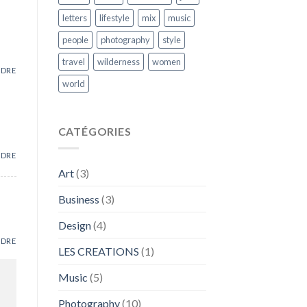
letters
lifestyle
mix
music
people
photography
style
travel
wilderness
women
NDRE
world
CATÉGORIES
NDRE
Art
(3)
Business
(3)
Design
(4)
NDRE
LES CREATIONS
(1)
Music
(5)
Photography
(10)