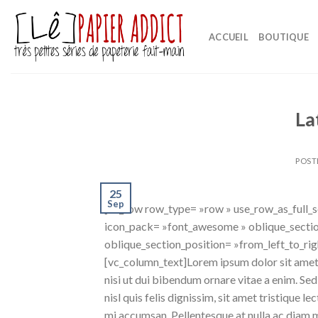
Skip
to
ACCUEIL
BOUTIQUE
content
La
POST
25
Sep
[vc_row row_type= »row » use_row_as_full_sc
icon_pack= »font_awesome » oblique_secti
oblique_section_position= »from_left_to_rig
[vc_column_text]Lorem ipsum dolor sit amet,
nisi ut dui bibendum ornare vitae a enim. Sed 
nisl quis felis dignissim, sit amet tristique l
mi accumsan. Pellentesque at nulla ac diam mo