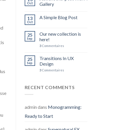
Oct
Gallery
A Simple Blog Post
13
Oct
ed
Our new collection is
25
Sep
here!
tis
3
Commentaires
Transitions In UX
25
Sep
Design
3
Commentaires
lus
RECENT COMMENTS
isse
admin
dans
Monogramming:
eu
Ready to Start
xt]
admin
dans
Supernatural FX