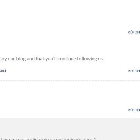
RÉPO
oy our blog and that you’ll continue following us.
 MIN
RÉPO
RÉPO
Les champs obligatoires sont indiqués avec
*