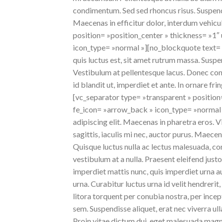
condimentum. Sed sed rhoncus risus. Suspend
Maecenas in efficitur dolor, interdum vehic
position= »position_center » thickness= »1
icon_type= »normal »][no_blockquote text= 
quis luctus est, sit amet rutrum massa. Suspen
Vestibulum at pellentesque lacus. Donec cons
id blandit ut, imperdiet et ante. In ornare f
[vc_separator type= »transparent » positio
fe_icon= »arrow_back » icon_type= »normal 
adipiscing elit. Maecenas in pharetra eros. V
sagittis, iaculis mi nec, auctor purus. Maecena
Quisque luctus nulla ac lectus malesuada, con
vestibulum at a nulla. Praesent eleifend jus
imperdiet mattis nunc, quis imperdiet urna a
urna. Curabitur luctus urna id velit hendrerit,
litora torquent per conubia nostra, per ince
sem. Suspendisse aliquet, erat nec viverra ull
Proin vitae dictum dui, eget malesuada magna