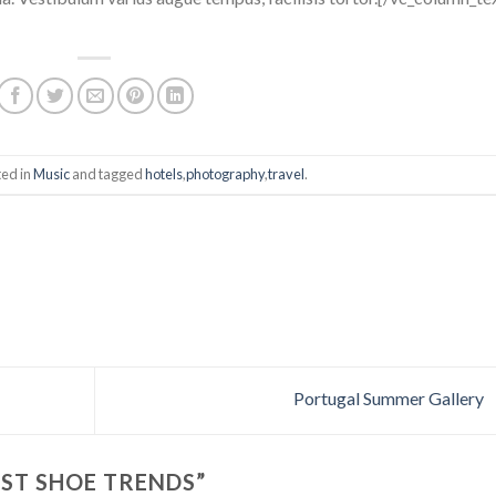
ted in
Music
and tagged
hotels
,
photography
,
travel
.
Portugal Summer Gallery
EST SHOE TRENDS
”