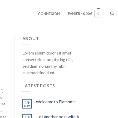
0
CONNEXION
PANIER /
0.00
€
ABOUT
Lorem ipsum dolor sit amet,
consectetuer adipiscing elit,
sed diam nonummy nibh
euismod tincidunt.
LATEST POSTS
″]
eu
Welcome to Flatsome
19
giat
Nov
ius
Just another post with A
inar
13