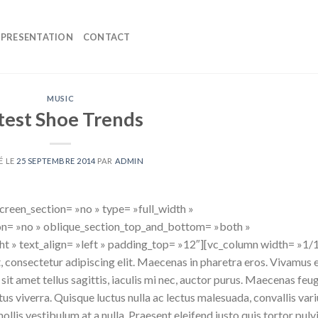
PRESENTATION
CONTACT
MUSIC
test Shoe Trends
É LE
25 SEPTEMBRE 2014
PAR
ADMIN
reen_section= »no » type= »full_width »
on= »no » oblique_section_top_and_bottom= »both »
ht » text_align= »left » padding_top= »12″][vc_column width= »1/1
 consectetur adipiscing elit. Maecenas in pharetra eros. Vivamus 
sit amet tellus sagittis, iaculis mi nec, auctor purus. Maecenas feu
ectus viverra. Quisque luctus nulla ac lectus malesuada, convallis var
llis vestibulum at a nulla. Praesent eleifend justo quis tortor pulv