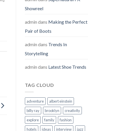
Showreel
admin
dans
Making the Perfect
Pair of Boots
admin
dans
Trends In
Storytelling
admin
dans
Latest Shoe Trends
TAG CLOUD
adventure
albert einstein
billy ray
brooklyn
creativity
explore
family
fashion
hotels
ideas
interview
jazz