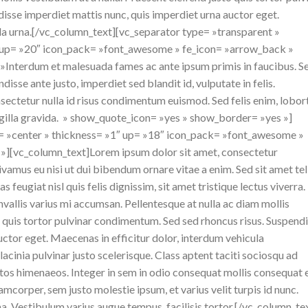
isse imperdiet mattis nunc, quis imperdiet urna auctor eget.
ula urna.[/vc_column_text][vc_separator type= »transparent »
″ up= »20″ icon_pack= »font_awesome » fe_icon= »arrow_back »
»Interdum et malesuada fames ac ante ipsum primis in faucibus. S
disse ante justo, imperdiet sed blandit id, vulputate in felis.
ectetur nulla id risus condimentum euismod. Sed felis enim, lobor
ringilla gravida. » show_quote_icon= »yes » show_border= »yes »]
n= »center » thickness= »1″ up= »18″ icon_pack= »font_awesome »
»][vc_column_text]Lorem ipsum dolor sit amet, consectetur
ivamus eu nisi ut dui bibendum ornare vitae a enim. Sed sit amet tel
s feugiat nisl quis felis dignissim, sit amet tristique lectus viverra.
vallis varius mi accumsan. Pellentesque at nulla ac diam mollis
to quis tortor pulvinar condimentum. Sed sed rhoncus risus. Suspend
uctor eget. Maecenas in efficitur dolor, interdum vehicula
 lacinia pulvinar justo scelerisque. Class aptent taciti sociosqu ad
ptos himenaeos. Integer in sem in odio consequat mollis consequat 
amcorper, sem justo molestie ipsum, et varius velit turpis id nunc.
. Vestibulum varius augue tempus, facilisis tortor.[/vc_column_te